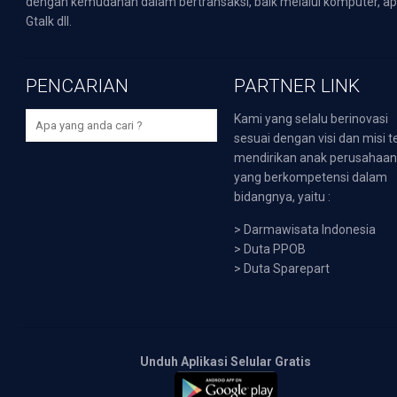
dengan kemudahan dalam bertransaksi, baik melalui komputer, apli
Gtalk dll.
PENCARIAN
PARTNER LINK
Kami yang selalu berinovasi
sesuai dengan visi dan misi t
mendirikan anak perusahaa
yang berkompetensi dalam
bidangnya, yaitu :
>
Darmawisata Indonesia
>
Duta PPOB
>
Duta Sparepart
Unduh Aplikasi Selular Gratis