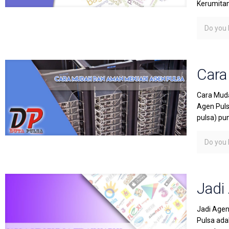
Kerumita
Do you l
Cara
Cara Muda
Agen Puls
pulsa) pu
Do you l
Jadi
Jadi Agen
Pulsa ada