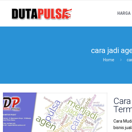
HARGA
cara jadi a
Home
ca
Cara
Term
Cara Muda
bisnis ju