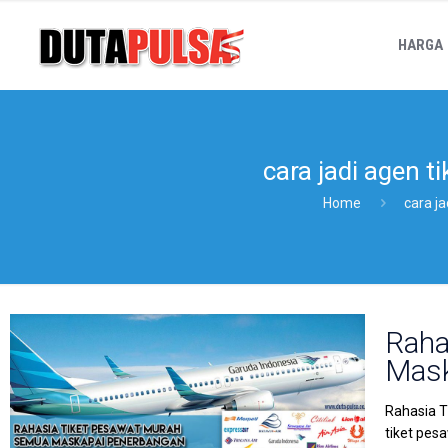
HARGA
cara jadi agen t
Home
cara j
Raha
Mask
Rahasia T
tiket pes