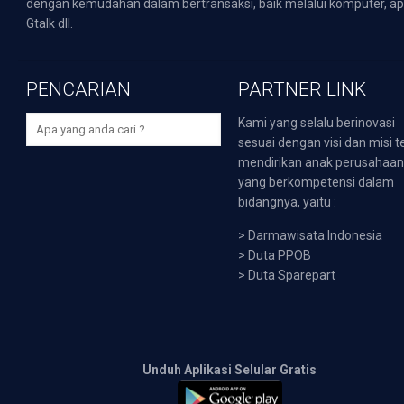
dengan kemudahan dalam bertransaksi, baik melalui komputer, apli
Gtalk dll.
PENCARIAN
PARTNER LINK
Kami yang selalu berinovasi
sesuai dengan visi dan misi t
mendirikan anak perusahaa
yang berkompetensi dalam
bidangnya, yaitu :
>
Darmawisata Indonesia
>
Duta PPOB
>
Duta Sparepart
Unduh Aplikasi Selular Gratis