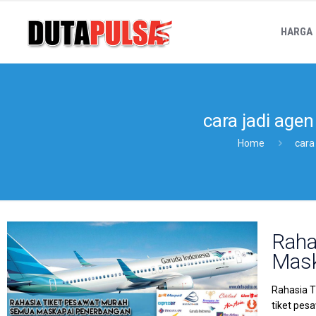
HARGA
cara jadi age
Home
cara
Raha
Mask
Rahasia T
tiket pes