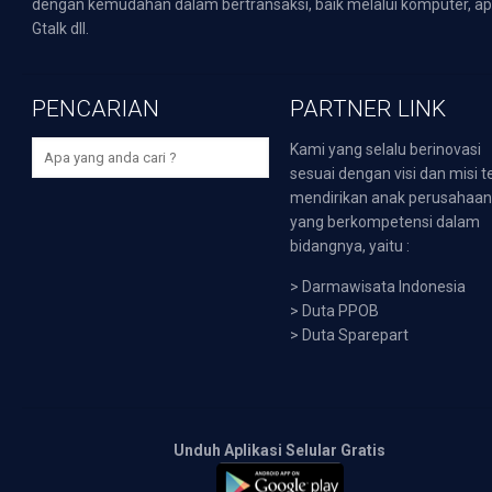
dengan kemudahan dalam bertransaksi, baik melalui komputer, apli
Gtalk dll.
PENCARIAN
PARTNER LINK
Kami yang selalu berinovasi
sesuai dengan visi dan misi t
mendirikan anak perusahaa
yang berkompetensi dalam
bidangnya, yaitu :
>
Darmawisata Indonesia
>
Duta PPOB
>
Duta Sparepart
Unduh Aplikasi Selular Gratis