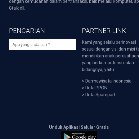
dengan kemudahan dalam bertransaksi, baik melalui komputer, apli
Gtalk dll.
PENCARIAN
PARTNER LINK
Kami yang selalu berinovasi
sesuai dengan visi dan misi t
mendirikan anak perusahaa
yang berkompetensi dalam
bidangnya, yaitu :
>
Darmawisata Indonesia
>
Duta PPOB
>
Duta Sparepart
Unduh Aplikasi Selular Gratis