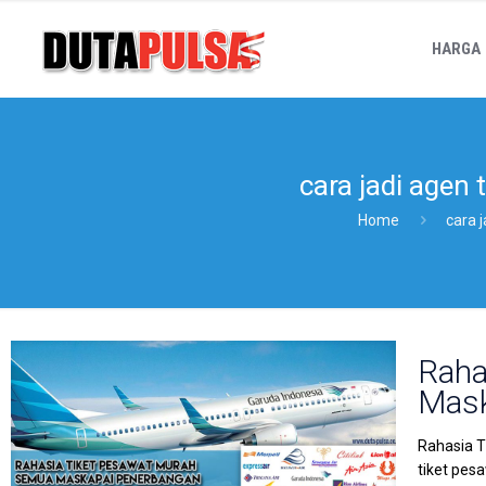
HARGA
cara jadi agen
Home
cara 
Raha
Mask
Rahasia T
tiket pes