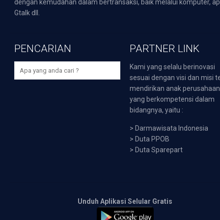
dengan kemudahan dalam bertransaksi, baik melalui komputer, apli
Gtalk dll.
PENCARIAN
PARTNER LINK
Kami yang selalu berinovasi
sesuai dengan visi dan misi t
mendirikan anak perusahaa
yang berkompetensi dalam
bidangnya, yaitu :
>
Darmawisata Indonesia
>
Duta PPOB
>
Duta Sparepart
Unduh Aplikasi Selular Gratis