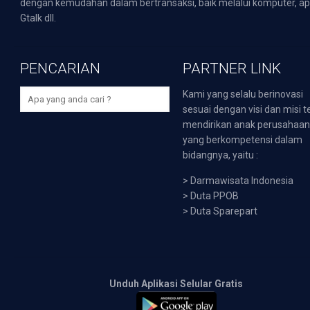
dengan kemudahan dalam bertransaksi, baik melalui komputer, apli
Gtalk dll.
PENCARIAN
PARTNER LINK
Kami yang selalu berinovasi
sesuai dengan visi dan misi t
mendirikan anak perusahaa
yang berkompetensi dalam
bidangnya, yaitu :
>
Darmawisata Indonesia
>
Duta PPOB
>
Duta Sparepart
Unduh Aplikasi Selular Gratis