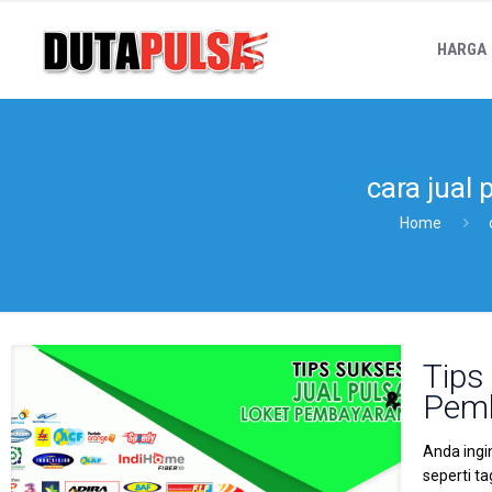
HARGA
cara jual
Home
Tips
Pem
Anda ingi
seperti t