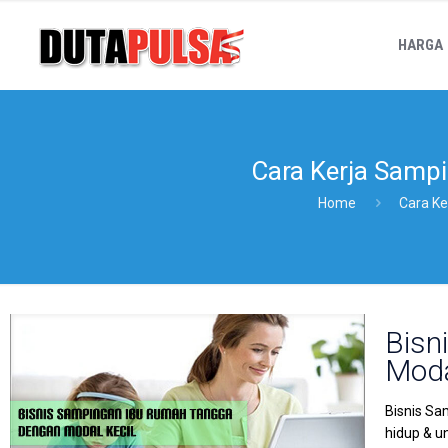
HARGA
Cara Kerja Samp
Home
Cara K
Bisn
Moda
Bisnis S
hidup & u