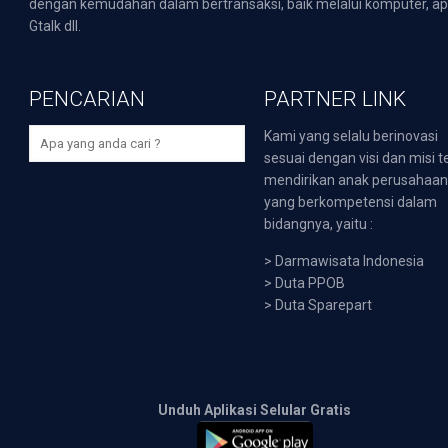
dengan kemudahan dalam bertransaksi, baik melalui komputer, apli
Gtalk dll.
PENCARIAN
PARTNER LINK
Kami yang selalu berinovasi
sesuai dengan visi dan misi t
mendirikan anak perusahaa
yang berkompetensi dalam
bidangnya, yaitu :
>
Darmawisata Indonesia
>
Duta PPOB
>
Duta Sparepart
Unduh Aplikasi Selular Gratis