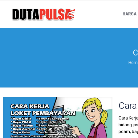
HARGA
C
Hom
Cara
Cara Kerj
bidang ja
pdam, bay