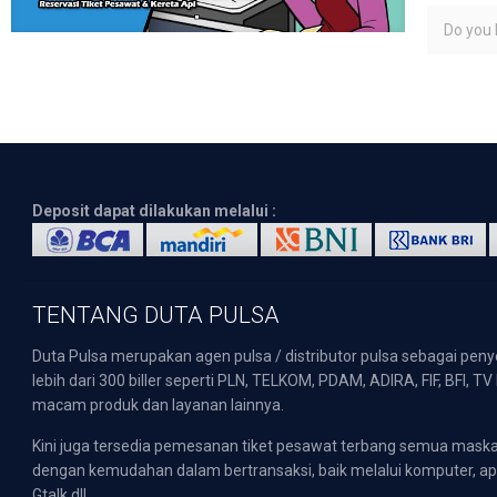
Do you l
Deposit dapat dilakukan melalui :
TENTANG DUTA PULSA
Duta Pulsa merupakan agen pulsa / distributor pulsa sebagai pen
lebih dari 300 biller seperti PLN, TELKOM, PDAM, ADIRA, FIF, BFI, T
macam produk dan layanan lainnya.
Kini juga tersedia pemesanan tiket pesawat terbang semua mask
dengan kemudahan dalam bertransaksi, baik melalui komputer, apli
Gtalk dll.