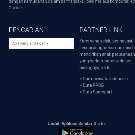
dengan kemudahan dalam bertransaksi, baik melalui komputer, apli
Gtalk dll.
PENCARIAN
PARTNER LINK
Kami yang selalu berinovasi
sesuai dengan visi dan misi t
mendirikan anak perusahaa
yang berkompetensi dalam
bidangnya, yaitu :
>
Darmawisata Indonesia
>
Duta PPOB
>
Duta Sparepart
Unduh Aplikasi Selular Gratis