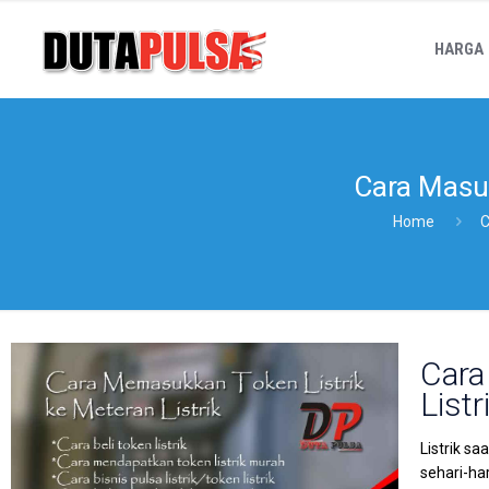
HARGA
Cara Masuk
Home
C
Cara
Listr
Listrik s
sehari-ha