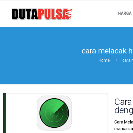
HARGA
cara melacak h
Home
cara 
Cara
deng
Cara Mela
manuasiaw