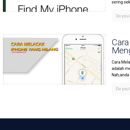
sering se
Do you l
Cara
Meng
Cara Mela
adalah me
Nah,anda
Do you l