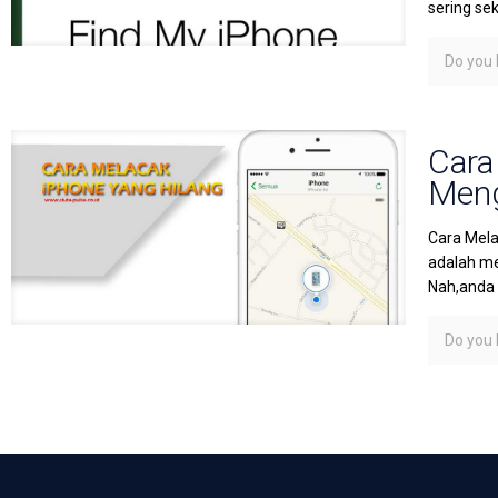
sering se
Do you l
Cara
Meng
Cara Mela
adalah me
Nah,anda
Do you l