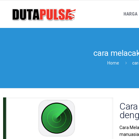
HARGA
cara melacak
Home
car
Cara
deng
Cara Mela
manuasiaw