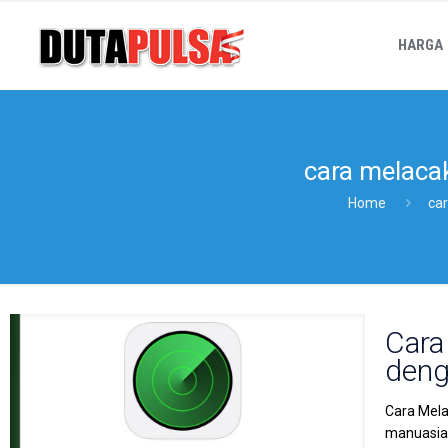
HARGA
cara melaca
Home
ca
Cara
deng
Cara Mela
manuasiaw