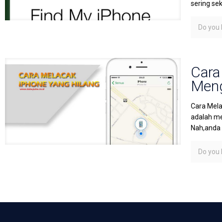
sering se
Do you l
Cara
Meng
Cara Mela
adalah me
Nah,anda
Do you l