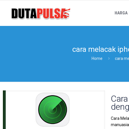
HARGA
cara melacak iph
Home
cara me
Cara
deng
Cara Mela
manuasiaw