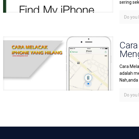
sering se
Do you l
Cara
Meng
Cara Mela
adalah me
Nah,anda
Do you l