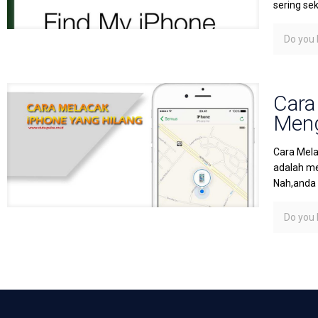
sering se
Do you l
Cara
Meng
Cara Mela
adalah me
Nah,anda
Do you l