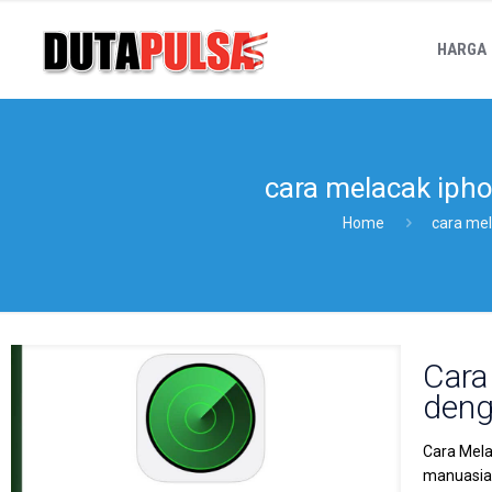
HARGA
cara melacak ipho
Home
cara mel
Cara
deng
Cara Mela
manuasiaw