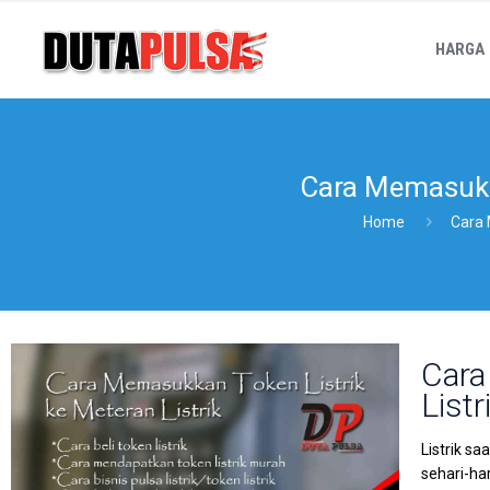
HARGA
Cara Memasukk
Home
Cara 
Cara
Listr
Listrik s
sehari-ha