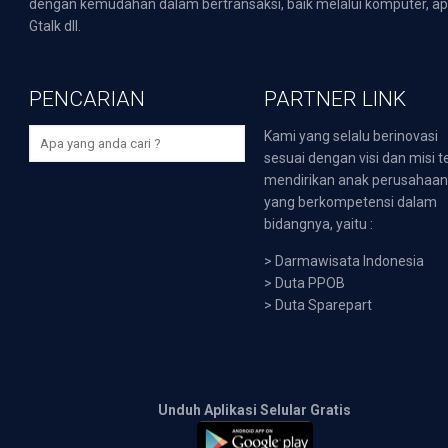
dengan kemudahan dalam bertransaksi, baik melalui komputer, apli
Gtalk dll.
PENCARIAN
PARTNER LINK
Kami yang selalu berinovasi
sesuai dengan visi dan misi t
mendirikan anak perusahaa
yang berkompetensi dalam
bidangnya, yaitu :
>
Darmawisata Indonesia
>
Duta PPOB
>
Duta Sparepart
Unduh Aplikasi Selular Gratis