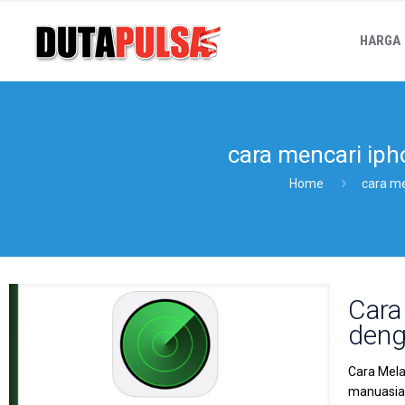
HARGA
cara mencari iph
Home
cara me
Cara
deng
Cara Mela
manuasiaw