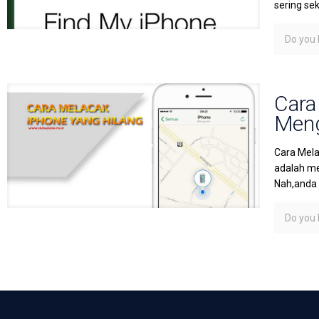
sering se
Do you l
Cara
Meng
Cara Mela
adalah me
Nah,anda
Do you l