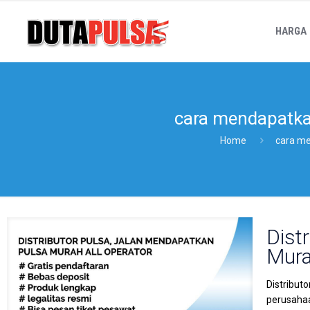
HARGA
cara mendapatkan
Home
cara me
Dist
Mura
Distribut
perusahaa