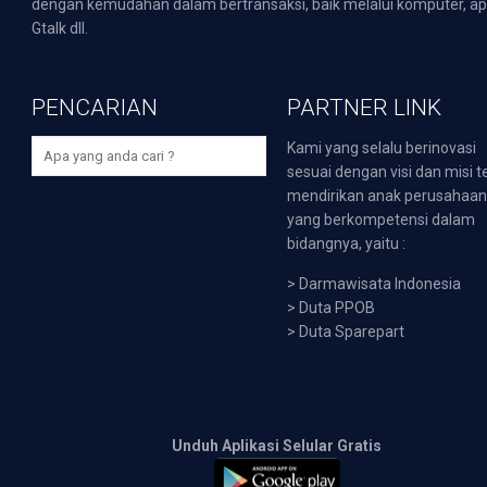
dengan kemudahan dalam bertransaksi, baik melalui komputer, apli
Gtalk dll.
PENCARIAN
PARTNER LINK
Kami yang selalu berinovasi
sesuai dengan visi dan misi t
mendirikan anak perusahaa
yang berkompetensi dalam
bidangnya, yaitu :
>
Darmawisata Indonesia
>
Duta PPOB
>
Duta Sparepart
Unduh Aplikasi Selular Gratis