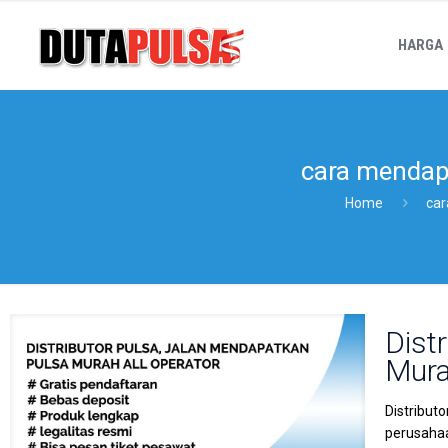
HARGA
cara mendapa
Home
car
Dist
Mura
Distribut
perusahaa