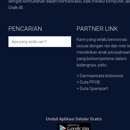
dengan kemudahan dalam bertransaksi, baik melalui komputer, apli
Gtalk dll.
PENCARIAN
PARTNER LINK
Kami yang selalu berinovasi
sesuai dengan visi dan misi t
mendirikan anak perusahaa
yang berkompetensi dalam
bidangnya, yaitu :
>
Darmawisata Indonesia
>
Duta PPOB
>
Duta Sparepart
Unduh Aplikasi Selular Gratis