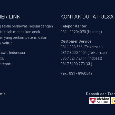
ER LINK
KONTAK DUTA PULSA
 selalu berinovasi sesuai dengan
Telepon Kantor
isi telah mendirikan anak
031 - 99204070 (Hunting)
an yang berkompetensi dalam
Customer Service
 yaitu :
0811 333 566 (Telkomsel)
sata Indonesia
0812 3000 4404 (Telkomsel)
POB
0857 3217 2111 (Indosat)
arepart
0817 5190 270 (XL)
Fax :
031 - 8960549
atis
Deposit dan Tra