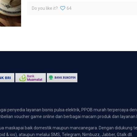
Do you like it?
64
gai penyedia layanan bisnis pulsa elektrik, PPOB murah terpercaya den
 pembelian voucher game online dan berbagai macam produk dan layanan 
emua maskapai baik domestik maupun mancanegara. Dengan didukung t
oid & ios), ataupun melalui SMS, Telegram, Nimbuzz, Jabber, Gtalk dll.