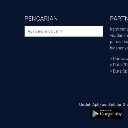
PENCARIAN
PARTN
Kami yang
visi dan m
perusaha
bidangnya,
>
Darmawi
>
Duta P
>
Duta Sp
Unduh Aplikasi Selular Gr