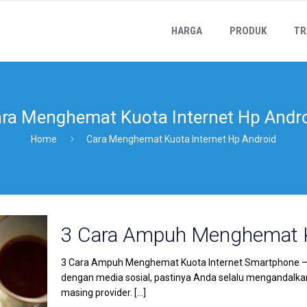
HARGA
PRODUK
TR
ra Menghemat Kuota Internet Hp Andr
Home
Cara Menghemat Kuota Internet Hp Android
3 Cara Ampuh Menghemat K
3 Cara Ampuh Menghemat Kuota Internet Smartphone – 
dengan media sosial, pastinya Anda selalu mengandalkan
masing provider.
[…]