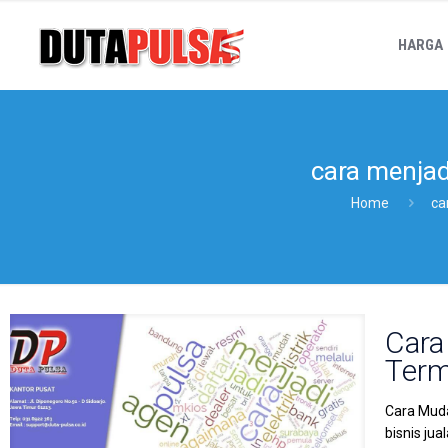
HARGA
cara menjad
Home
ca
Cara
Term
Cara Muda
bisnis ju