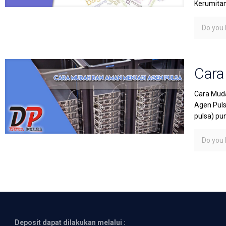
Kerumita
Do you l
Cara
Cara Muda
Agen Puls
pulsa) pu
Do you l
Deposit dapat dilakukan melalui :