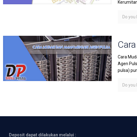
Kerumita
Do you l
Cara
Cara Muda
Agen Puls
pulsa) pu
Do you l
Deposit dapat dilakukan melalui :