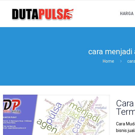
HARGA
cara menjadi 
Home
cara
Cara
Term
Cara Muda
bisnis ju