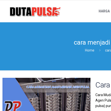
HARGA
cara menjadi
Home
car
Cara
Cara Muda
Agen Puls
pulsa) pu