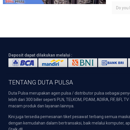
Do you l
Deposit dapat dilakukan melalui :
TENTANG DUTA PULSA
Duta Pulsa merupakan agen pulsa / distributor pulsa sebagai pen
lebih dari 300 biller seperti PLN, TELKOM, PDAM, ADIRA, FIF, BFI, T
macam produk dan layanan lainnya.
Kini juga tersedia pemesanan tiket pesawat terbang semua mask
dengan kemudahan dalam bertransaksi, baik melalui komputer, apli
Gtalk dll.