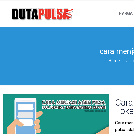
HARGA
cara menj
Home
Cara
Token
Cara menj
pulsa tid