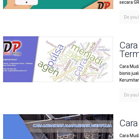
secara G
Do you l
Cara
Term
Cara Muda
bisnis ju
Kerumita
Do you l
Cara
Cara Muda