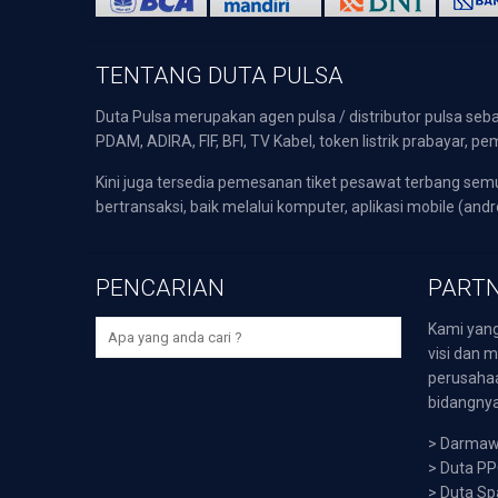
TENTANG DUTA PULSA
Duta Pulsa merupakan agen pulsa / distributor pulsa seba
PDAM, ADIRA, FIF, BFI, TV Kabel, token listrik prabayar,
Kini juga tersedia pemesanan tiket pesawat terbang s
bertransaksi, baik melalui komputer, aplikasi mobile (andr
PENCARIAN
PARTN
Kami yang
visi dan m
perusaha
bidangnya,
>
Darmawi
>
Duta P
>
Duta Sp