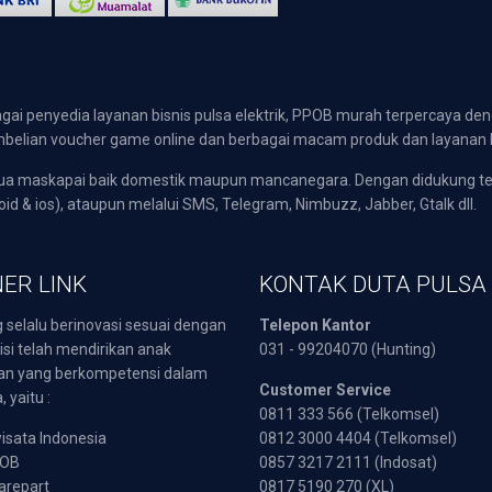
gai penyedia layanan bisnis pulsa elektrik, PPOB murah terpercaya den
 pembelian voucher game online dan berbagai macam produk dan layanan 
emua maskapai baik domestik maupun mancanegara. Dengan didukung t
oid & ios), ataupun melalui SMS, Telegram, Nimbuzz, Jabber, Gtalk dll.
ER LINK
KONTAK DUTA PULSA
 selalu berinovasi sesuai dengan
Telepon Kantor
isi telah mendirikan anak
031 - 99204070 (Hunting)
an yang berkompetensi dalam
Customer Service
 yaitu :
0811 333 566 (Telkomsel)
sata Indonesia
0812 3000 4404 (Telkomsel)
POB
0857 3217 2111 (Indosat)
arepart
0817 5190 270 (XL)