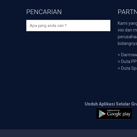
PENCARIAN
PARTN
Kami yang
visi dan m
perusaha
bidangnya,
>
Darmawi
>
Duta P
>
Duta Sp
Unduh Aplikasi Selular Gr