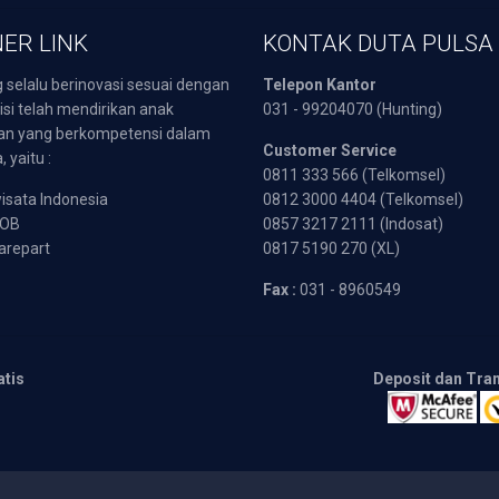
ER LINK
KONTAK DUTA PULSA
 selalu berinovasi sesuai dengan
Telepon Kantor
isi telah mendirikan anak
031 - 99204070 (Hunting)
an yang berkompetensi dalam
Customer Service
 yaitu :
0811 333 566 (Telkomsel)
sata Indonesia
0812 3000 4404 (Telkomsel)
POB
0857 3217 2111 (Indosat)
arepart
0817 5190 270 (XL)
Fax :
031 - 8960549
atis
Deposit dan Tra