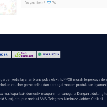
Do you like it?
76
gai penyedia layanan bisnis pulsa elektrik, PPOB murah terpercaya den
 pembelian voucher game online dan berbagai macam produk dan layanan 
emua maskapai baik domestik maupun mancanegara. Dengan didukung t
oid & ios), ataupun melalui SMS, Telegram, Nimbuzz, Jabber, Gtalk dll.