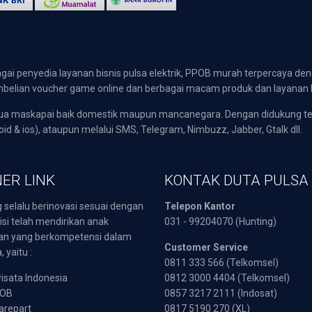
gai penyedia layanan bisnis pulsa elektrik, PPOB murah terpercaya den
 pembelian voucher game online dan berbagai macam produk dan layanan 
emua maskapai baik domestik maupun mancanegara. Dengan didukung t
oid & ios), ataupun melalui SMS, Telegram, Nimbuzz, Jabber, Gtalk dll.
ER LINK
KONTAK DUTA PULSA
 selalu berinovasi sesuai dengan
Telepon Kantor
isi telah mendirikan anak
031 - 99204070 (Hunting)
an yang berkompetensi dalam
Customer Service
 yaitu :
0811 333 566 (Telkomsel)
sata Indonesia
0812 3000 4404 (Telkomsel)
POB
0857 3217 2111 (Indosat)
arepart
0817 5190 270 (XL)