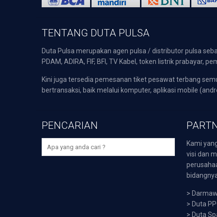
TENTANG DUTA PULSA
Duta Pulsa merupakan agen pulsa / distributor pulsa seba
PDAM, ADIRA, FIF, BFI, TV Kabel, token listrik prabayar,
Kini juga tersedia pemesanan tiket pesawat terbang s
bertransaksi, baik melalui komputer, aplikasi mobile (andr
PENCARIAN
PARTN
Kami yang
visi dan m
perusaha
bidangnya,
>
Darmawi
>
Duta P
>
Duta Sp