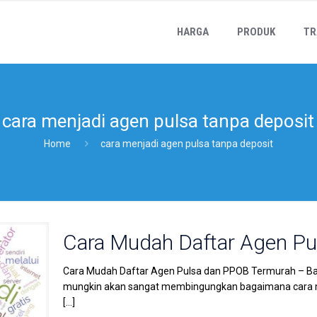
HARGA
PRODUK
TR
cara menjadi agen pulsa tanpa deposit
Home
cara menjadi agen pulsa tanpa deposit
Cara Mudah Daftar Agen P
Cara Mudah Daftar Agen Pulsa dan PPOB Termurah – Bagi 
mungkin akan sangat membingungkan bagaimana cara m
[…]