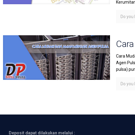
Kerumita
Do you l
Cara
Cara Muda
Agen Puls
pulsa) pu
Do you l
Deposit dapat dilakukan melalui :