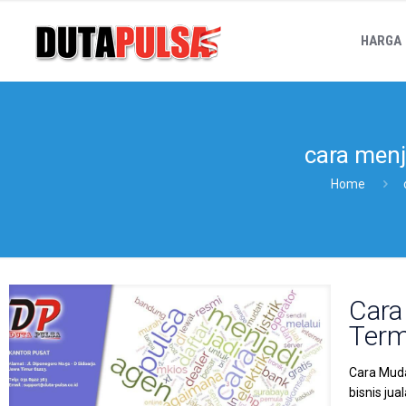
HARGA
cara menj
Home
Cara
Term
Cara Muda
bisnis ju