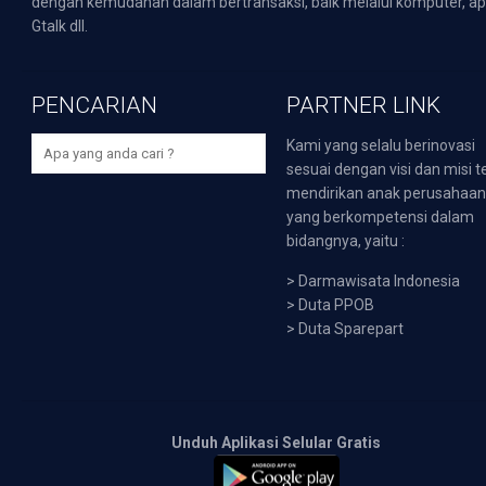
dengan kemudahan dalam bertransaksi, baik melalui komputer, apli
Gtalk dll.
PENCARIAN
PARTNER LINK
Kami yang selalu berinovasi
sesuai dengan visi dan misi t
mendirikan anak perusahaa
yang berkompetensi dalam
bidangnya, yaitu :
>
Darmawisata Indonesia
>
Duta PPOB
>
Duta Sparepart
Unduh Aplikasi Selular Gratis