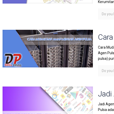
Kerumita
Do you l
Cara
Cara Muda
Agen Puls
pulsa) pu
Do you l
Jadi
Jadi Agen
Pulsa ada