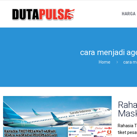
HARGA
cara menjadi age
Home
cara me
Raha
Mask
Rahasia T
tiket pes