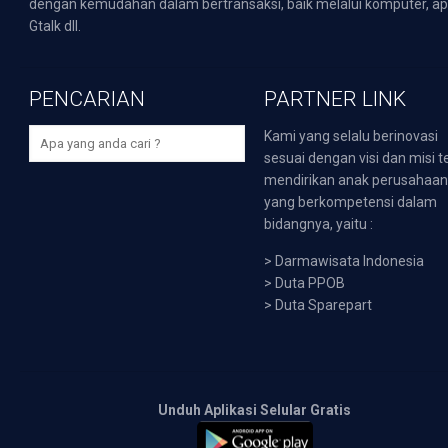
dengan kemudahan dalam bertransaksi, baik melalui komputer, apli
Gtalk dll.
PENCARIAN
PARTNER LINK
Kami yang selalu berinovasi
sesuai dengan visi dan misi t
mendirikan anak perusahaa
yang berkompetensi dalam
bidangnya, yaitu :
>
Darmawisata Indonesia
>
Duta PPOB
>
Duta Sparepart
Unduh Aplikasi Selular Gratis