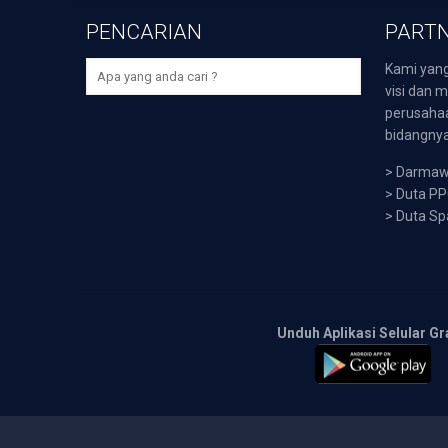
PENCARIAN
PARTN
Kami yang
visi dan m
perusaha
bidangnya,
>
Darmawi
>
Duta P
>
Duta Sp
Unduh Aplikasi Selular Gr