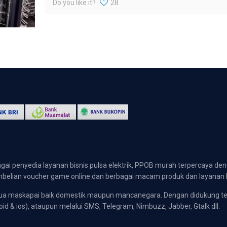
Do you like it?
28
gai penyedia layanan bisnis pulsa elektrik, PPOB murah terpercaya den
 pembelian voucher game online dan berbagai macam produk dan layanan 
emua maskapai baik domestik maupun mancanegara. Dengan didukung t
oid & ios), ataupun melalui SMS, Telegram, Nimbuzz, Jabber, Gtalk dll.