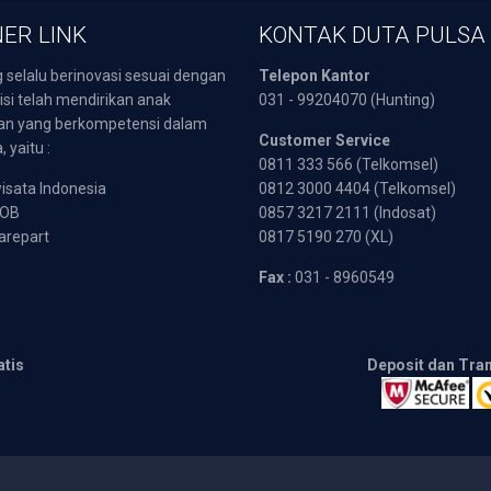
ER LINK
KONTAK DUTA PULSA
 selalu berinovasi sesuai dengan
Telepon Kantor
isi telah mendirikan anak
031 - 99204070 (Hunting)
an yang berkompetensi dalam
Customer Service
 yaitu :
0811 333 566 (Telkomsel)
sata Indonesia
0812 3000 4404 (Telkomsel)
POB
0857 3217 2111 (Indosat)
arepart
0817 5190 270 (XL)
Fax :
031 - 8960549
atis
Deposit dan Tra