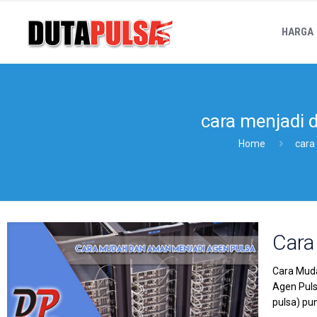
HARGA
cara menjadi d
Home
cara
Cara
Cara Muda
Agen Puls
pulsa) pu