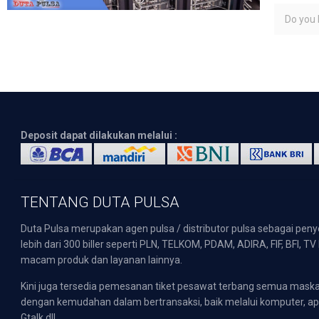
Do you l
Deposit dapat dilakukan melalui :
TENTANG DUTA PULSA
Duta Pulsa merupakan agen pulsa / distributor pulsa sebagai pen
lebih dari 300 biller seperti PLN, TELKOM, PDAM, ADIRA, FIF, BFI, T
macam produk dan layanan lainnya.
Kini juga tersedia pemesanan tiket pesawat terbang semua mask
dengan kemudahan dalam bertransaksi, baik melalui komputer, apli
Gtalk dll.