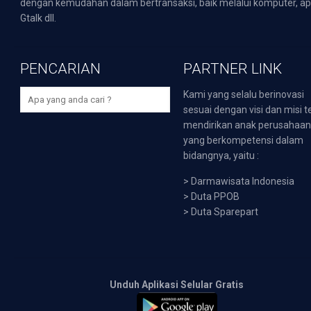
dengan kemudahan dalam bertransaksi, baik melalui komputer, apli
Gtalk dll.
PENCARIAN
PARTNER LINK
Kami yang selalu berinovasi
sesuai dengan visi dan misi t
mendirikan anak perusahaa
yang berkompetensi dalam
bidangnya, yaitu :
>
Darmawisata Indonesia
>
Duta PPOB
>
Duta Sparepart
Unduh Aplikasi Selular Gratis