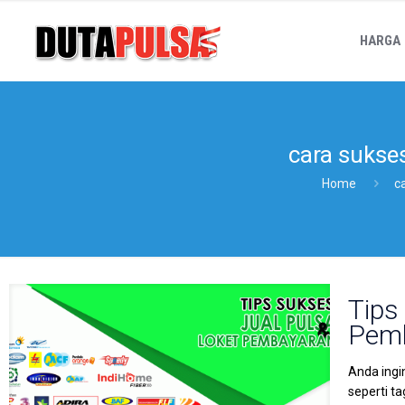
HARGA
cara sukse
Home
c
Tips
Pem
Anda ingi
seperti t