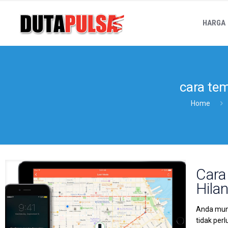
HARGA
cara te
Home
Cara
Hila
Anda mung
tidak per