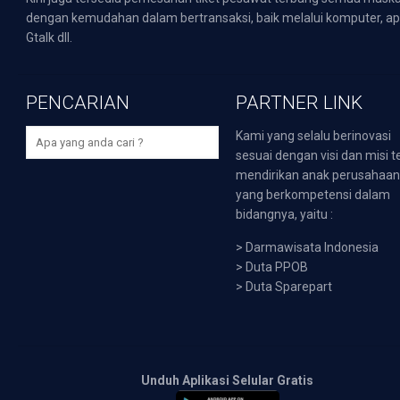
dengan kemudahan dalam bertransaksi, baik melalui komputer, apli
Gtalk dll.
PENCARIAN
PARTNER LINK
Kami yang selalu berinovasi
sesuai dengan visi dan misi t
mendirikan anak perusahaa
yang berkompetensi dalam
bidangnya, yaitu :
>
Darmawisata Indonesia
>
Duta PPOB
>
Duta Sparepart
Unduh Aplikasi Selular Gratis