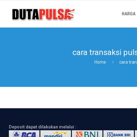
HARGA
cara transaksi pu
Home
cara tra
Deposit dapat dilakukan melalui :