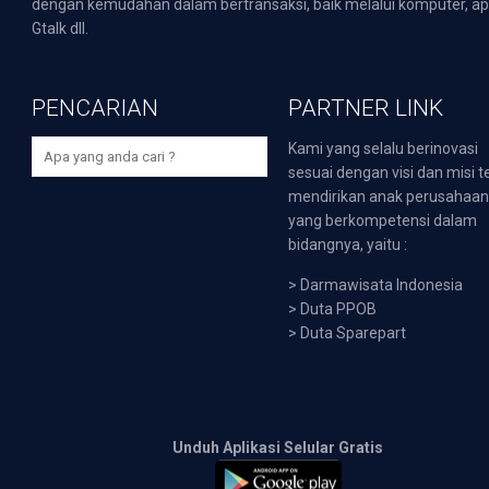
dengan kemudahan dalam bertransaksi, baik melalui komputer, apli
Gtalk dll.
PENCARIAN
PARTNER LINK
Kami yang selalu berinovasi
sesuai dengan visi dan misi t
mendirikan anak perusahaa
yang berkompetensi dalam
bidangnya, yaitu :
>
Darmawisata Indonesia
>
Duta PPOB
>
Duta Sparepart
Unduh Aplikasi Selular Gratis