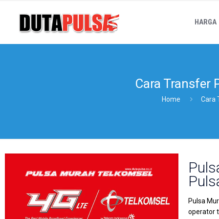
HARGA
Cara Transfer 
Home
Cara 
Puls
Puls
Pulsa Mur
operator 