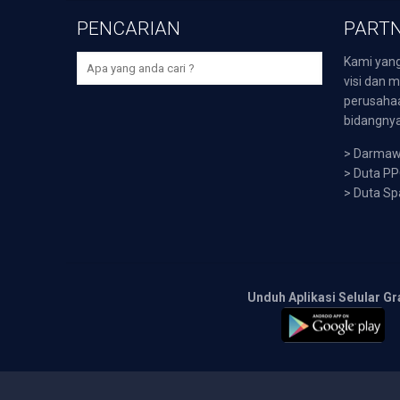
PENCARIAN
PARTN
Kami yang
visi dan m
perusaha
bidangnya,
>
Darmawi
>
Duta P
>
Duta Sp
Unduh Aplikasi Selular Gr