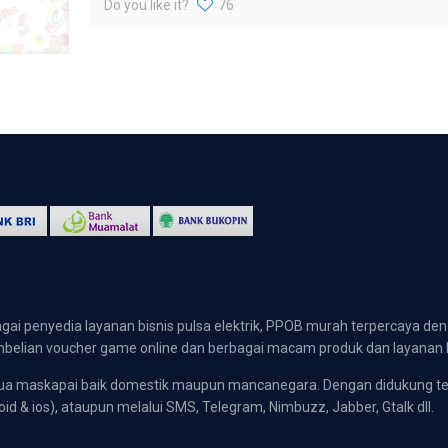
Do you like it?
76
gai penyedia layanan bisnis pulsa elektrik, PPOB murah terpercaya den
 pembelian voucher game online dan berbagai macam produk dan layanan 
emua maskapai baik domestik maupun mancanegara. Dengan didukung t
oid & ios), ataupun melalui SMS, Telegram, Nimbuzz, Jabber, Gtalk dll.