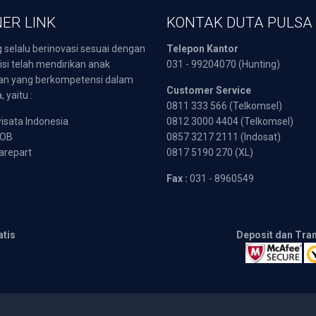
ER LINK
KONTAK DUTA PULSA
 selalu berinovasi sesuai dengan
Telepon Kantor
isi telah mendirikan anak
031 - 99204070 (Hunting)
an yang berkompetensi dalam
Customer Service
 yaitu :
0811 333 566 (Telkomsel)
sata Indonesia
0812 3000 4404 (Telkomsel)
POB
0857 3217 2111 (Indosat)
arepart
0817 5190 270 (XL)
Fax :
031 - 8960549
atis
Deposit dan Tra