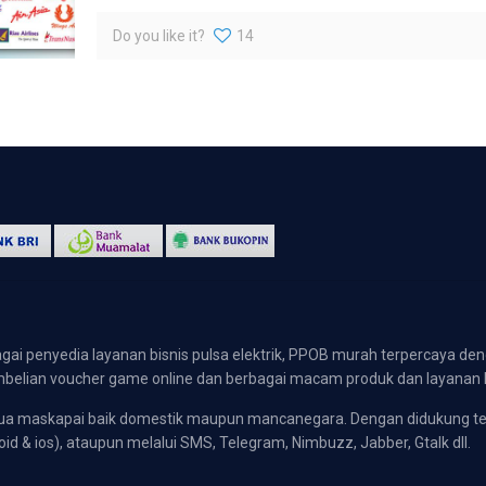
Do you like it?
14
gai penyedia layanan bisnis pulsa elektrik, PPOB murah terpercaya den
 pembelian voucher game online dan berbagai macam produk dan layanan 
emua maskapai baik domestik maupun mancanegara. Dengan didukung t
oid & ios), ataupun melalui SMS, Telegram, Nimbuzz, Jabber, Gtalk dll.