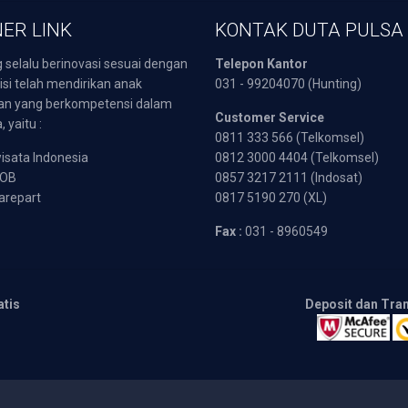
ER LINK
KONTAK DUTA PULSA
 selalu berinovasi sesuai dengan
Telepon Kantor
isi telah mendirikan anak
031 - 99204070 (Hunting)
an yang berkompetensi dalam
Customer Service
 yaitu :
0811 333 566 (Telkomsel)
sata Indonesia
0812 3000 4404 (Telkomsel)
POB
0857 3217 2111 (Indosat)
arepart
0817 5190 270 (XL)
Fax :
031 - 8960549
atis
Deposit dan Tra