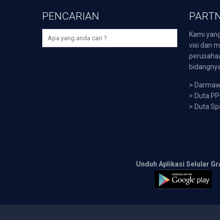
PENCARIAN
PARTN
Kami yang
visi dan m
perusaha
bidangnya,
>
Darmawi
>
Duta P
>
Duta Sp
Unduh Aplikasi Selular Gr