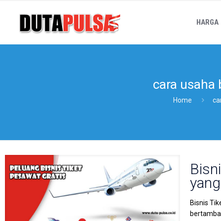
HARGA
cara usaha 
Home
ca
Bisn
yang
Bisnis Ti
bertambah