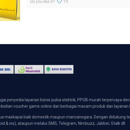
Do you like it?
19
gai penyedia layanan bisnis pulsa elektrik, PPOB murah terpercaya den
 pembelian voucher game online dan berbagai macam produk dan layanan 
emua maskapai baik domestik maupun mancanegara. Dengan didukung t
oid & ios), ataupun melalui SMS, Telegram, Nimbuzz, Jabber, Gtalk dll.