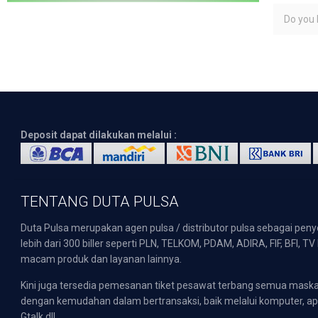
Do you l
Deposit dapat dilakukan melalui :
TENTANG DUTA PULSA
Duta Pulsa merupakan agen pulsa / distributor pulsa sebagai pen
lebih dari 300 biller seperti PLN, TELKOM, PDAM, ADIRA, FIF, BFI, T
macam produk dan layanan lainnya.
Kini juga tersedia pemesanan tiket pesawat terbang semua mask
dengan kemudahan dalam bertransaksi, baik melalui komputer, apli
Gtalk dll.