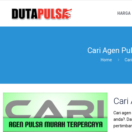
HARGA
Cari Agen Pu
Home
Car
Cari
Cari agen
anda?. Da
pertimba