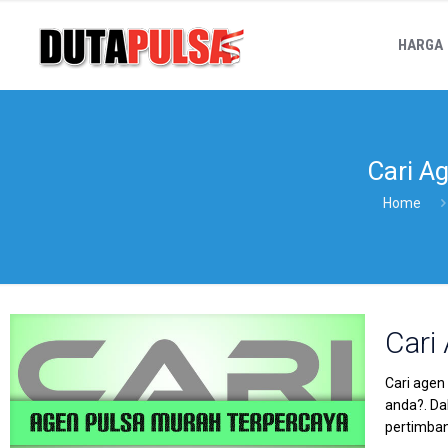
HARGA
Cari A
Home
Cari
Cari agen
anda?. Da
pertimba