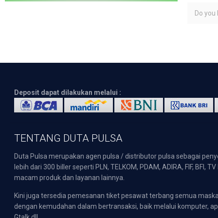
Do you l
Deposit dapat dilakukan melalui :
TENTANG DUTA PULSA
Duta Pulsa merupakan agen pulsa / distributor pulsa sebagai pen
lebih dari 300 biller seperti PLN, TELKOM, PDAM, ADIRA, FIF, BFI, T
macam produk dan layanan lainnya.
Kini juga tersedia pemesanan tiket pesawat terbang semua mask
dengan kemudahan dalam bertransaksi, baik melalui komputer, apli
Gtalk dll.