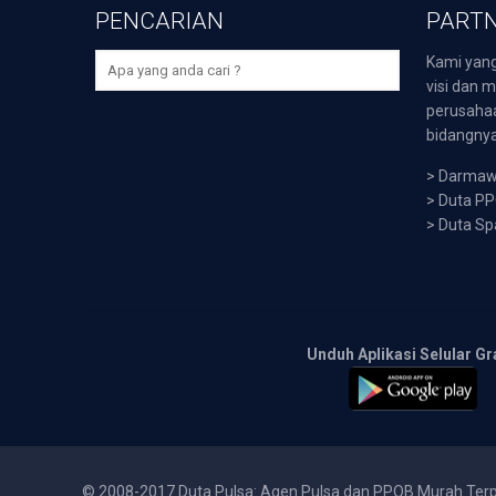
PENCARIAN
PARTN
Kami yang
visi dan m
perusaha
bidangnya,
>
Darmawi
>
Duta P
>
Duta Sp
Unduh Aplikasi Selular Gr
© 2008-2017 Duta Pulsa: Agen Pulsa dan PPOB Murah Ter