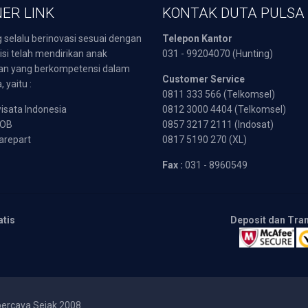
ER LINK
KONTAK DUTA PULSA
 selalu berinovasi sesuai dengan
Telepon Kantor
isi telah mendirikan anak
031 - 99204070 (Hunting)
an yang berkompetensi dalam
Customer Service
 yaitu :
0811 333 566 (Telkomsel)
sata Indonesia
0812 3000 4404 (Telkomsel)
POB
0857 3217 2111 (Indosat)
arepart
0817 5190 270 (XL)
Fax :
031 - 8960549
atis
Deposit dan Tra
percaya Sejak 2008