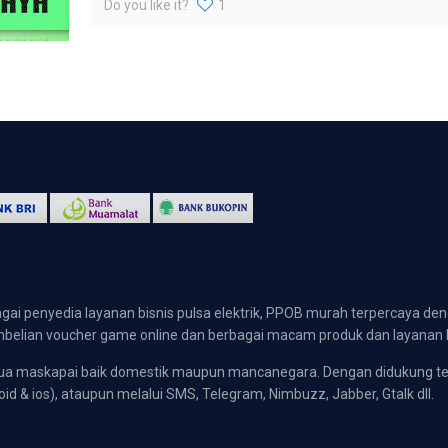
Do you like it?
1
gai penyedia layanan bisnis pulsa elektrik, PPOB murah terpercaya den
 pembelian voucher game online dan berbagai macam produk dan layanan 
emua maskapai baik domestik maupun mancanegara. Dengan didukung t
oid & ios), ataupun melalui SMS, Telegram, Nimbuzz, Jabber, Gtalk dll.