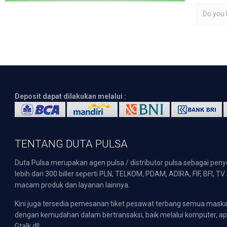
Do you l
Deposit dapat dilakukan melalui :
TENTANG DUTA PULSA
Duta Pulsa merupakan agen pulsa / distributor pulsa sebagai pen
lebih dari 300 biller seperti PLN, TELKOM, PDAM, ADIRA, FIF, BFI, T
macam produk dan layanan lainnya.
Kini juga tersedia pemesanan tiket pesawat terbang semua mask
dengan kemudahan dalam bertransaksi, baik melalui komputer, apli
Gtalk dll.