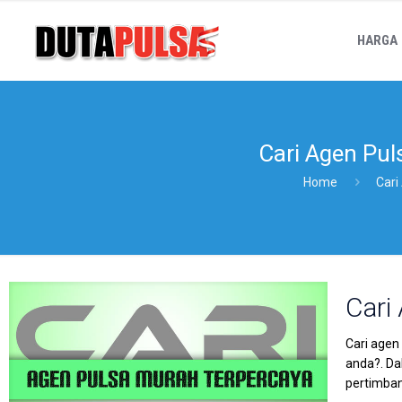
HARGA
Cari Agen Pul
Home
Cari
Cari
Cari agen
anda?. Da
pertimba