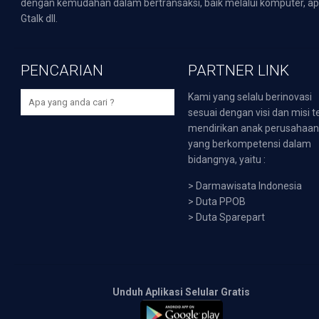
dengan kemudahan dalam bertransaksi, baik melalui komputer, apli
Gtalk dll.
PENCARIAN
PARTNER LINK
Kami yang selalu berinovasi
sesuai dengan visi dan misi t
mendirikan anak perusahaa
yang berkompetensi dalam
bidangnya, yaitu :
>
Darmawisata Indonesia
>
Duta PPOB
>
Duta Sparepart
Unduh Aplikasi Selular Gratis