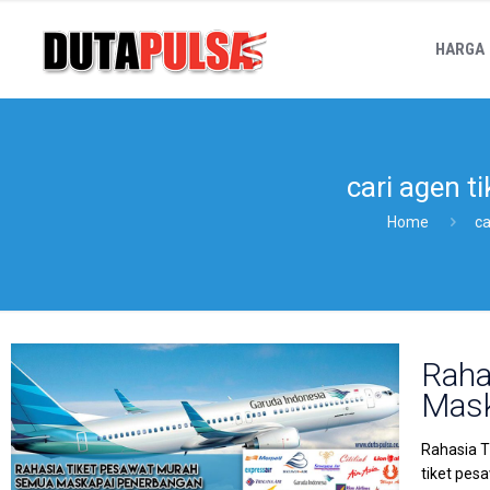
HARGA
cari agen 
Home
ca
Raha
Mask
Rahasia T
tiket pes