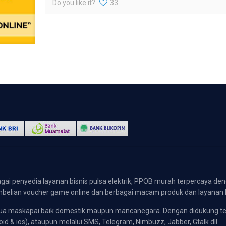
Do you like it?
33
gai penyedia layanan bisnis pulsa elektrik, PPOB murah terpercaya den
 pembelian voucher game online dan berbagai macam produk dan layanan 
emua maskapai baik domestik maupun mancanegara. Dengan didukung t
oid & ios), ataupun melalui SMS, Telegram, Nimbuzz, Jabber, Gtalk dll.