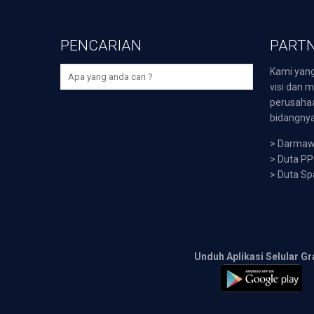
PENCARIAN
PARTN
Kami yang
visi dan m
perusaha
bidangnya,
>
Darmawi
>
Duta P
>
Duta Sp
Unduh Aplikasi Selular Gr