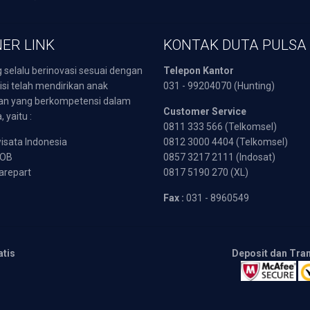
ER LINK
KONTAK DUTA PULSA
 selalu berinovasi sesuai dengan
Telepon Kantor
isi telah mendirikan anak
031 - 99204070 (Hunting)
an yang berkompetensi dalam
Customer Service
 yaitu :
0811 333 566 (Telkomsel)
sata Indonesia
0812 3000 4404 (Telkomsel)
POB
0857 3217 2111 (Indosat)
arepart
0817 5190 270 (XL)
Fax :
031 - 8960549
atis
Deposit dan Tra