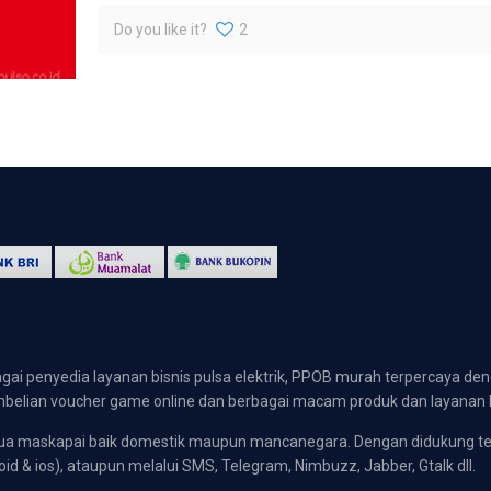
Do you like it?
2
gai penyedia layanan bisnis pulsa elektrik, PPOB murah terpercaya den
 pembelian voucher game online dan berbagai macam produk dan layanan 
emua maskapai baik domestik maupun mancanegara. Dengan didukung t
oid & ios), ataupun melalui SMS, Telegram, Nimbuzz, Jabber, Gtalk dll.