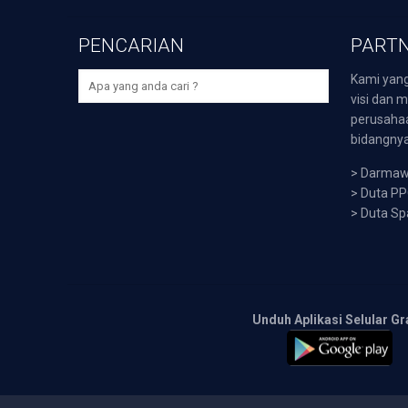
PENCARIAN
PARTN
Kami yang
visi dan m
perusaha
bidangnya,
>
Darmawi
>
Duta P
>
Duta Sp
Unduh Aplikasi Selular Gr