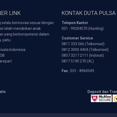
ER LINK
KONTAK DUTA PULSA
 selalu berinovasi sesuai dengan
Telepon Kantor
isi telah mendirikan anak
031 - 99204070 (Hunting)
an yang berkompetensi dalam
Customer Service
 yaitu :
0811 333 566 (Telkomsel)
sata Indonesia
0812 3000 4404 (Telkomsel)
POB
0857 3217 2111 (Indosat)
arepart
0817 5190 270 (XL)
Fax :
031 - 8960549
atis
Deposit dan Tra