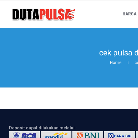
HARGA
cek pulsa 
Home
c
Deposit dapat dilakukan melalui :