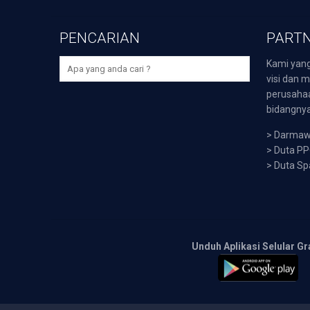
PENCARIAN
PARTN
Kami yang
visi dan m
perusaha
bidangnya,
>
Darmawi
>
Duta P
>
Duta Sp
Unduh Aplikasi Selular Gr