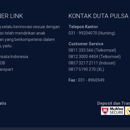
ER LINK
KONTAK DUTA PULSA
 selalu berinovasi sesuai dengan
Telepon Kantor
isi telah mendirikan anak
031 - 99204070 (Hunting)
an yang berkompetensi dalam
Customer Service
 yaitu :
0811 333 566 (Telkomsel)
sata Indonesia
0812 3000 4404 (Telkomsel)
POB
0857 3217 2111 (Indosat)
arepart
0817 5190 270 (XL)
Fax :
031 - 8960549
atis
Deposit dan Tra