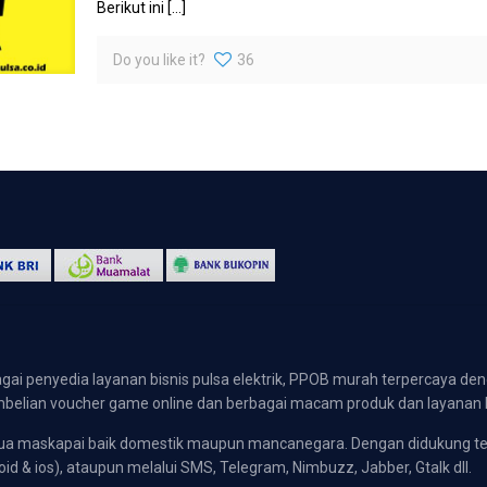
Berikut ini
[…]
Do you like it?
36
gai penyedia layanan bisnis pulsa elektrik, PPOB murah terpercaya den
 pembelian voucher game online dan berbagai macam produk dan layanan 
emua maskapai baik domestik maupun mancanegara. Dengan didukung t
oid & ios), ataupun melalui SMS, Telegram, Nimbuzz, Jabber, Gtalk dll.