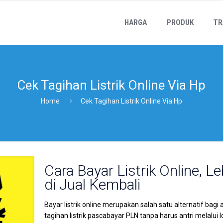
HARGA
PRODUK
TR
Cek Tagihan Listrik Online Via Hp
Home
Cek Tagihan Listrik Online Via Hp
Cara Bayar Listrik Online, 
di Jual Kembali
Bayar listrik online merupakan salah satu alternatif 
tagihan listrik pascabayar PLN tanpa harus antri melalui