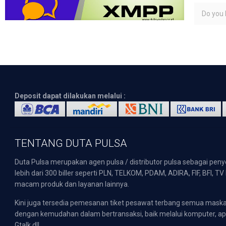
Do you l
Deposit dapat dilakukan melalui :
TENTANG DUTA PULSA
Duta Pulsa merupakan agen pulsa / distributor pulsa sebagai pen
lebih dari 300 biller seperti PLN, TELKOM, PDAM, ADIRA, FIF, BFI, T
macam produk dan layanan lainnya.
Kini juga tersedia pemesanan tiket pesawat terbang semua mask
dengan kemudahan dalam bertransaksi, baik melalui komputer, apli
Gtalk dll.