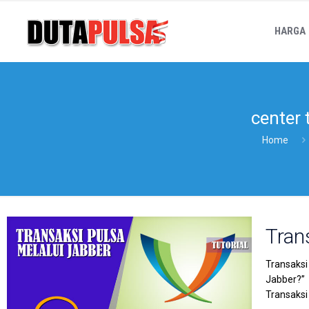
HARGA
center 
Home
Tran
Transaksi
Jabber?” 
Transaksi