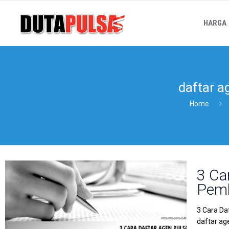
HARGA
daftar a
Home
3 Ca
Pem
3 Cara Da
daftar a