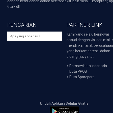
dengan kemudahan dalam bertransaksi, baik melalui komputer, apli
Gtalk dll.
PENCARIAN
PARTNER LINK
Kami yang selalu berinovasi
sesuai dengan visi dan misi t
mendirikan anak perusahaa
yang berkompetensi dalam
bidangnya, yaitu :
>
Darmawisata Indonesia
>
Duta PPOB
>
Duta Sparepart
Unduh Aplikasi Selular Gratis